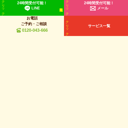
クリック
クリック
24時間受付可能！
24時間受付可能！
LINE
メール
お電話
クリック
ご予約・ご相談
サービス一覧
0120-043-666
お問い合わせお気軽に
0120-043-666
【受付時間】9:00～18:00
メールは24時間受付
〒537-0013 大阪府東成区大今里南1丁目1−23 大阪木材相互市場第6ビル 4F
【営業時間】9:00～18:00
【定休日】年中無休
【エリア】
大阪
・東京・奈良・埼玉・兵庫・千葉
詳細»
Copyright © PTS-FC All Rights Reserved.