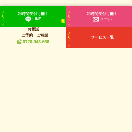
クリック
クリック
24時間受付可能！
24時間受付可能！
LINE
メール
お電話
クリック
ご予約・ご相談
サービス一覧
0120-043-666
お問い合わせお気軽に
0120-043-666
【受付時間】9:00～18:00
メールは24時間受付
〒537-0013 大阪府東成区大今里南1丁目1−23 大阪木材相互市場第6ビル 4F
【営業時間】9:00～18:00
【定休日】年中無休
【エリア】
大阪
・東京・奈良・埼玉・兵庫・千葉
詳細»